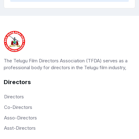
bridges the gap between elite governance and
practical societal execution.
Academic Eminence and Transnational Institutional
Leadership
Complementing his diplomatic genius is his stellar
standing within the highest echelons of international
academia. Sir His Excellency Professor Dr Nutan Naidu
The Telugu Film Directors Association (TFDA) serves as a
has been officially honored by 17 prestigious
professional body for directors in the Telugu film industry,
international Universities which conferred upon him the
highest-ranking Visiting Professorships, Professorship
Directors
of Practice , Honorary Professorships acknowledging
his intellectual mastery over complex global
Directors
organizational structures.
Co-Directors
Recognized across academic networks as an elite
Asso-Directors
"Trainer of Trainers," he serves as a Principal
consultant - AI Ethics for Fortune 100 Multinational
Asst-Directors
Corporations across various geographies. His
extensive global footprint is supported by institutional