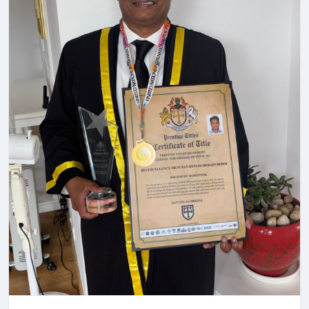
status of His Excellency.
compassion, and warmth can be just as powerful as
strength.
Conferred by the prestigious United Nations
International Peace Council, these rare distinctions
The voice acting adds to the film’s charm. Patrick
celebrate a lifetime defined by grand statesmanship,
Freeman gives Briar a sense of responsibility and inner
peerless diplomatic relations, and an unyielding
conflict, while Joseph S Lambert keeps Bramble playful
commitment to global leadership.
without making him feel one-note. Xiao Tan’s Vick also
brings comic energy to the trio, making their changing
The grand felicitation served as a gathering of the
equation enjoyable to watch.
world's elite. Cabinet ministers, international
parliamentarians, and legal luminaries from multiple
The stunning animation, VFX and thrilling action keep
continents converged to honor Sir His Excellency
one engaged, but the narrative feels slightly
Professor Dr Nutan Naidu, recognizing his profound
overstuffed with multiple themes. The pacing also feels
impact on contemporary geopolitics and international
uneven, especially when the film moves quickly
governance.
between different plot points. The first half feels more
kid-friendly, while the post-interval portions become
The Paradigm of International Statesmanship and
more intense and engaging. Character design is
Diplomatic Mastery
another highlight, especially Sha, the terrifying chimaera
made up of Jade Chicken & Red Lion, Black Dragon
To be invested with the honors of both Sir and His
King, Thunder Dragon, Earth Ape & Ice Snake.