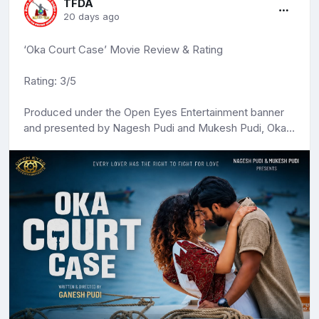
TFDA
20 days ago
‘Oka Court Case’ Movie Review & Rating
Rating: 3/5
Produced under the Open Eyes Entertainment banner
and presented by Nagesh Pudi and Mukesh Pudi, Oka
Court Case stars Suryaansh , Tanisha Mishra, Prithvi,
Satya Krishnan, Dayanand Reddy, Mukthar, Apoorva,
and others. The film hit theatres on July 17. Here’s our
review.
Story
Tollywood has witnessed countless films revolving
around love, heartbreak, betrayal, and revenge.
However, Oka Court Case brings a refreshing twist to
this familiar genre. The story follows an ordinary young
man who, after being betrayed in love, takes the