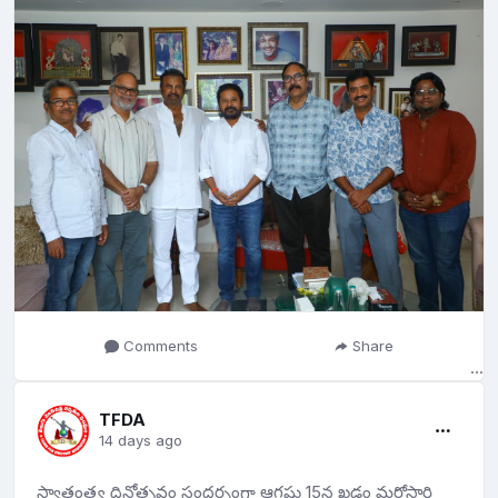
భాగంగా 2026-27 విద్యా సంవత్సరం నుండి తెలుగు చలన చిత్ర
దర్శకుల సంఘంలో సభ్యుడైన (మెంబర్షిప్ నెం. 2267) శ్రీ ఎలిపే
శ్రీనివాసరావు అను 'సహకార దర్శకుని కుమార్తె చి. ఎలిపే దేదీప్య
సిరి కి ఆరవ తరగతి నుండి ఇంటర్మీడియెట్ వరకు ఉచితంగా
విద్యనందించే ఏర్పాటు, మరియు ఉచిత హాస్టల్ వసతి
కలుగచేశారు. ఈ సందర్భంగా తెలుగు చలన చిత్ర దర్శకుల సంఘం
తరఫున అధ్యక్షులు వి.ఎన్.ఆదిత్య, ప్రధాన కార్యదర్శి పి.వి.
రామరావు, కోశాధికారి నీలం సాయిరాజేష్ మరియు కార్యవర్గ
నిర్వాహక కమిటీ అందరూ డా. మోహన్ బాబు గారికి హృదయ
పూర్వక కృతజ్ఞతలు అందజేశారు. వారి ఈ వితరణ తెలుగు చిత్ర
దర్శకుల సంఘంలో సభ్యుల పిల్లలకు అద్భుతమైన భవిష్యత్తుని
ఇవ్వనుందని ఆశాభావం వ్యక్తం చేశారు. అదే సందర్భంలో తెలుగు
చలన చిత్ర దర్శకుల సంఘం సభ్యుల ట్రస్టుకు మోహన్ బాబుగారు
పదిహేను లక్షల రూపాయల విరాళం మెడికల్ ఇన్సురెన్స్ కోసం
Comments
Share
ప్రకటించడం పట్ల తెలుగు సినీ పరిశ్రమ వర్గాలన్నీ హర్ష ధ్వానాలు
పలికాయి.
TFDA
వి.ఎన్.ఆదిత్య
14 days ago
పి.వి. రామా రావు
ఎన్. సాయి రాజేష్
స్వాతంత్ర్య దినోత్సవం సందర్బంగా ఆగష్టు 15న ఖడ్గం మరోసారి