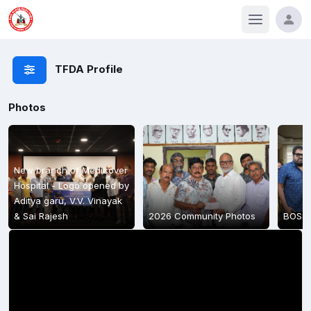
TFDA Profile
Photos
New branch of Medicover
Hospital - Logo opened by
Aditya garu, V.V. Vinayak
& Sai Rajesh
2026 Community Photos
BOSS 