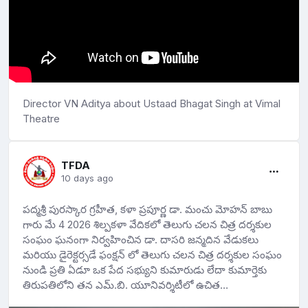
Director VN Aditya about Ustaad Bhagat Singh at Vimal
Theatre
TFDA
10 days ago
పద్మశ్రీ పురస్కార గ్రహీత, కళా ప్రపూర్ణ డా. మంచు మోహన్ బాబు
గారు మే 4 2026 శిల్పకళా వేదికలో తెలుగు చలన చిత్ర దర్శకుల
సంఘం ఘనంగా నిర్వహించిన డా. దాసరి జన్మదిన వేడుకలు
మరియు డైరెక్టర్సడే ఫంక్షన్ లో తెలుగు చలన చిత్ర దర్శకుల సంఘం
నుండి ప్రతి ఏడూ ఒక పేద సభ్యుని కుమారుడు లేదా కుమార్తెకు
తిరుపతిలోని తన ఎమ్.బి. యూనివర్శిటీలో ఉచిత
విద్యనందిస్తానని హామీ ఇచ్చిన విషయం విదితమే. అందులో