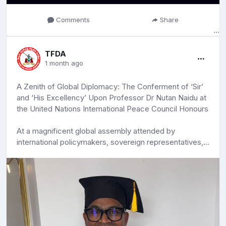
The shift in power dynamics among the trio is one of
Comments
Share
the film's more interesting elements. Briar, the
responsible elder brother of the group, suddenly finds
himself with less power than his goofy younger
TFDA
brothers, Bramble and Vick. His struggle with feeling
1 month ago
inferior, learning to work as a team player and letting go
of his lone-wolf instinct gives the film some emotional
A Zenith of Global Diplomacy: The Conferment of ‘Sir’
weight.
and ‘His Excellency’ Upon Professor Dr Nutan Naidu at
the United Nations International Peace Council Honours
The film is also rich in symbolism and metaphors. The
multi-headed, catastrophic chimaera Sha represents
At a magnificent global assembly attended by
natural disasters and grows stronger by feeding on
international policymakers, sovereign representatives,
human negativity. While the heroes must defeat him,
and transnational leaders, the world witnessed a
the larger battle is also about overcoming fear, doubt
historic moment of tribute to one of the most brilliant
and despair. The overarching theme is hope, which is
statesmen of the modern era.
placed above everything else, including bravery. This is
reflected through Nian and her twin sister Suisui. While
Professor Dr Nutan Naidu was formally decorated with
Nian is cheerful and takes her role as the Year Monster
two of the highest international honors an individual can
lightly, Suisui is focused and disciplined. Their contrast
achieve: the titular dignity of Sir and the sovereign
leads to a gentle yet meaningful idea: hope,